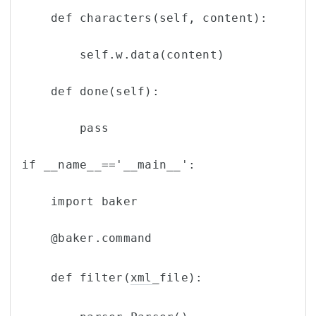
    def characters(self, content):
        self.w.data(content)
    def done(self):
        pass
if __name__=='__main__':
    import baker
    @baker.command
    def filter(
xml
_file):