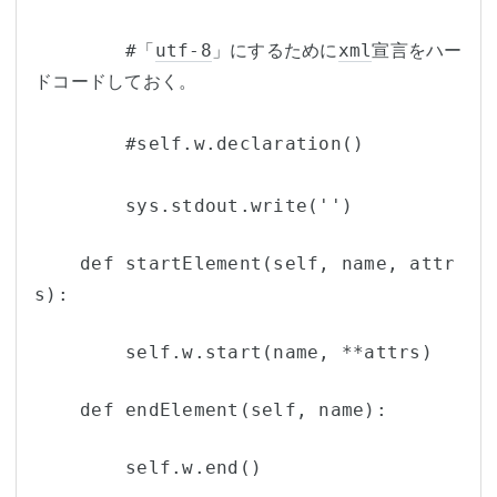
        #「
utf-8
」にするために
xml
宣言をハー
ドコードしておく。
        #self.w.declaration()
        sys.stdout.write('')
    def startElement(self, name, attr
s):
        self.w.start(name, **attrs)
    def endElement(self, name):
        self.w.end()