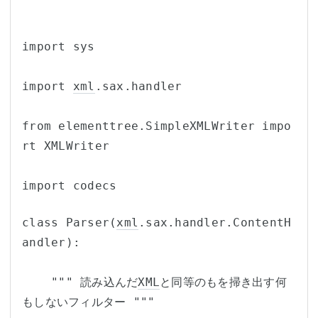
import sys
import 
xml
.sax.handler
from elementtree.SimpleXMLWriter impo
rt XMLWriter
import codecs
class Parser(
xml
.sax.handler.ContentH
andler):
    """ 読み込んだ
XML
と同等のもを掃き出す何
もしないフィルター """